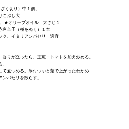
（ざく切り）中１個、
りこぶし大
個、★オリーブオイル 大さじ１
赤唐辛子（種をぬく）１本
ック、イタリアンパセリ 適宜
、香りが立ったら、玉葱・トマトを加え炒める。
る。
して煮つめる。添付つゆと茹で上がったわかめ
アンパセリを散らす。