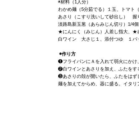
◉材料（1人分）
わかめ麺（5分茹でる）１玉、トマト
あさり（こすり洗いして砂出し） 握
淡路島新玉葱（あらみじん切り）1/4
★にんにく（みじん）人差し指大、★
白ワイン 大さじ１、添付つゆ １パ
◉作り方
❶フライパンにＡを入れて弱火にかけ
❷白ワインとあさりを加え、ふたをす
❸あさりの殻が開いたら、ふたをはず
麺を加えてからめ、器に盛る。イタリ